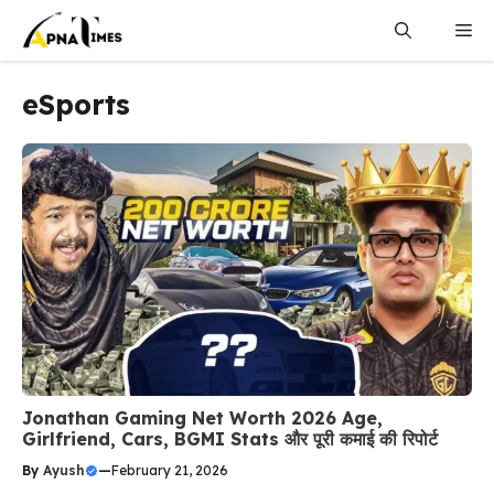
Skip
Me
to
content
eSports
Jonathan Gaming Net Worth 2026 Age,
Girlfriend, Cars, BGMI Stats और पूरी कमाई की रिपोर्ट
By
Ayush
—
February 21, 2026