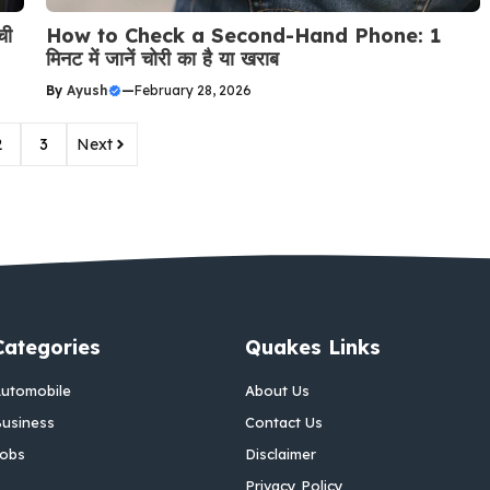
ची
How to Check a Second-Hand Phone: 1
मिनट में जानें चोरी का है या खराब
By
Ayush
—
February 28, 2026
2
3
Next
Categories
Quakes Links
utomobile
About Us
usiness
Contact Us
obs
Disclaimer
Privacy Policy